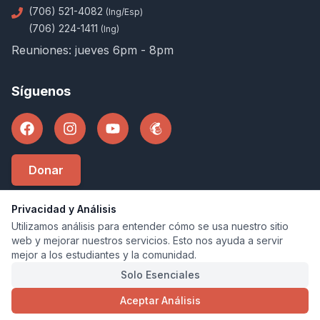
(706) 521-4082
(Ing/Esp)
(706) 224-1411
(Ing)
Reuniones: jueves 6pm - 8pm
Síguenos
Donar
Privacidad y Análisis
Utilizamos análisis para entender cómo se usa nuestro sitio
©
2026
U-Lead Athens
.
Todos los derechos
web y mejorar nuestros servicios. Esto nos ayuda a servir
reservados
mejor a los estudiantes y la comunidad.
U-Lead Athens es una organizacion 501(c)(3).
Solo Esenciales
Sitio web desarrollado por
Angel Automation
Aceptar Análisis
Politica de Privacidad
Terminos de Servicio