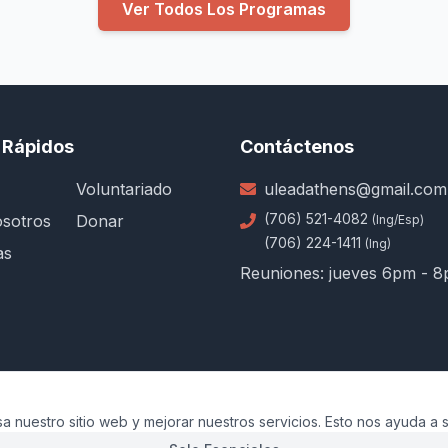
Ver Todos Los Programas
 Rápidos
Contáctenos
Voluntariado
uleadathens@gmail.com
(706) 521-4082
sotros
Donar
(Ing/Esp)
(706) 224-1411
(Ing)
as
Reuniones: jueves 6pm - 
a nuestro sitio web y mejorar nuestros servicios. Esto nos ayuda a s
servados